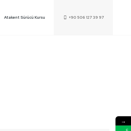
Atakent Sürücü Kursu
+90 506 127 39 97
→