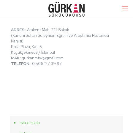
ADRES
:
Atakent Mah. 221. Sokak
(Kanuni Sultan Süleyman Eğitim ve Araştırma Hastanesi
Karşısı)
Rota Plaza, Kat :5
Küçükçekmece / İstanbul
MAİL:
gurkanmtsk@gmail.com
TELEFON:
0 506 127 39 97
sss
Hakkımızda